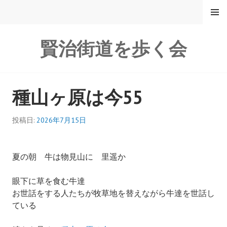
コ
メニュ
ー
ン
テ
賢治街道を歩く会
ン
ツ
へ
ス
種山ヶ原は今55
キ
ッ
プ
投稿日:
2026年7月15日
夏の朝 牛は物見山に 里遥か
眼下に草を食む牛達
お世話をする人たちが牧草地を替えながら牛達を世話し
ている