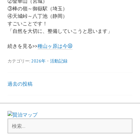
②金華山（宮城）
③棒の嶺～御嶽駅（埼玉）
④天城峠～八丁池（静岡）
すごいことです！
「自然を大切に、整備していこうと思います」
続きを見る>>
種山ヶ原は今㊿
カテゴリー:
2026年
・
活動記録
過去の投稿
投
稿
ナ
検
ビ
索
: