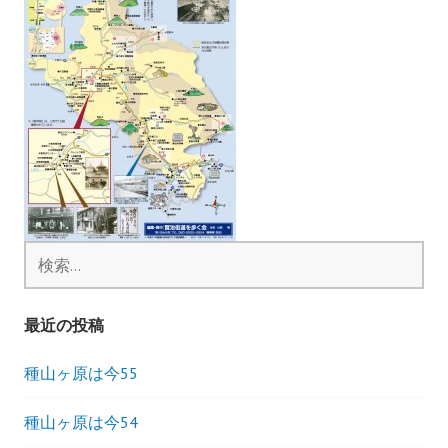
ビ
ゲ
ー
シ
ョ
ン
検
索
:
最近の投稿
種山ヶ原は今55
種山ヶ原は今54