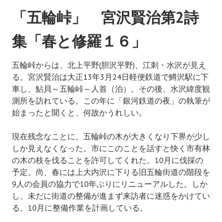
「五輪峠」 宮沢賢治第2詩
集「春と修羅１６」
五輪峠からは、北上平野(胆沢平野)、江刺・水沢が見え
る。宮沢賢治は大正13年3月24日軽便鉄道で鱒沢駅に下
車し、鮎貝～五輪峠～人首（泊）。その後、水沢緯度観
測所を訪れている。この年に「銀河鉄道の夜」の執筆が
始まったと聞くと、何故かうれしい。
現在残念なことに、五輪峠の木が大きくなり下界が少し
しか見えなくなった。市にこのことを話すと快く市有林
の木の枝を伐ることを許可してくれた。10月に伐採の
予定。尚、春には上大内沢に下りる旧五輪街道の階段を
9人の会員の協力で10年ぶりにリニューアルした。しか
し、未だに街道の整備が進まず来訪者に迷惑をかけてい
る。10月に整備作業を計画している。