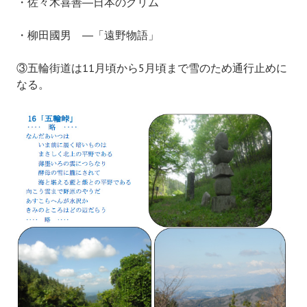
・佐々木喜善―日本のグリム
・柳田國男 ―「遠野物語」
③五輪街道は11月頃から5月頃まで雪のため通行止めに
なる。