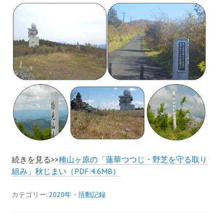
続きを見る>>
種山ヶ原の「蓮華つつじ・野芝を守る取り
組み」秋じまい（PDF:4.6MB）
カテゴリー:
2020年
・
活動記録