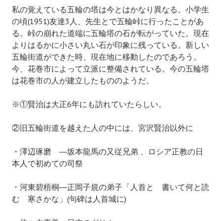
私の覚えている五輪の塔は今とはかなり異なる。小学生
の頃(1951)友達3人、先生とで五輪峠に行ったことがあ
る。峠の崩れた道端に五輪塔の石が転がっていた。現在
よりはるかに小さい丸い石が印象に残っている。新しい
五輪街道ができた時、現在地に移動したのであろう。
今、花巻市によって立派に整備されている。今の五輪塔
は花巻市の人が建立したもののようだ。
※①賢治は大正6年にも訪れていたらしい。
②旧五輪街道を越えた人の中には、宮沢賢治以外に
・澤辺琢磨 ―坂本龍馬の又従兄弟 、ロシア正教の日
本人で初めての司祭
・河東碧梧桐―正岡子規の弟子「人首と 書いて何と読
む 寒さかな」(句碑は人首城に)