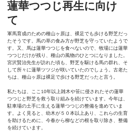
蓮華つつじ再生に向け
て
軍馬育成のための種山ヶ原は、裸足でも歩ける野芝だっ
たそうです。馬の草の食み方が野芝を守っていたようで
す。又、馬は蓮華つつじを食べないので、牧場には蓮華
つつじだけが残り、種山の風物のひとつになりました。
宮沢賢治先生が訪れた頃も、野芝を駆ける馬の群れ、そ
して所々に蓮華ツツジが咲いていたのでしょう。古老た
ちは、種山ヶ原は裸足で歩ける野芝だったと言う。
私たちは、ここ10年以上雑木や笹に侵されたその蓮華
つつじと野芝を救う取り組みを続けています。今年は、
駐車場の土手に生える蓮華つつじの整備を進めていま
す。よく見ると、幼木が５０本以上あり、これらの生育
を助けるために、今春から柳などの根を取り除き、整備
を続けています。