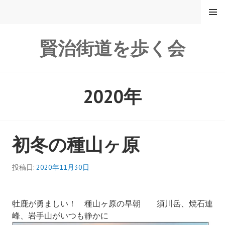
コ
メニュ
ー
ン
テ
賢治街道を歩く会
ン
ツ
へ
ス
2020年
キ
ッ
プ
初冬の種山ヶ原
投稿日:
2020年11月30日
牡鹿が勇ましい！ 種山ヶ原の早朝 須川岳、焼石連
峰、岩手山がいつも静かに