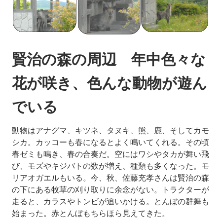
賢治の森の周辺 年中色々な
花が咲き、色んな動物が遊ん
でいる
動物はアナグマ、キツネ、タヌキ、熊、鹿、そしてカモ
シカ。カッコーも春になるとよく鳴いてくれる。その頃
春ゼミも鳴き、春の合奏だ。空にはワシやタカが舞い飛
び、モズやキジバトの数が増え、種類も多くなった。モ
リアオガエルもいる。今、秋、佐藤充孝さんは賢治の森
の下にある牧草の刈り取りに余念がない。トラクターが
走ると、カラスやトンビが追いかける。とんぼの群舞も
始まった。赤とんぼもちらほら見えてきた。