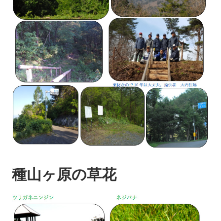
種山ヶ原の草花