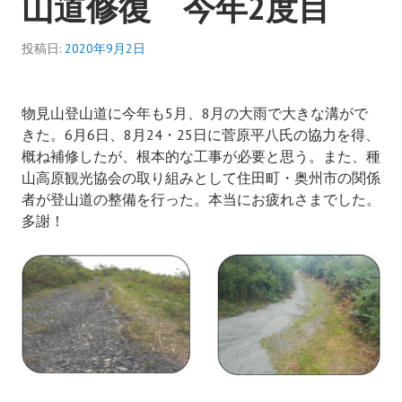
山道修復 今年2度目
投稿日:
2020年9月2日
物見山登山道に今年も
5
月、
8
月の大雨で大きな溝がで
きた。
6
月
6
日、
8
月
24
・
25
日に菅原平八氏の協力を得、
概ね補修したが、根本的な工事が必要と思う。また、種
山高原観光協会の取り組みとして住田町・奥州市の関係
者が登山道の整備を行った。本当にお疲れさまでした。
多謝！