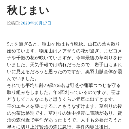
秋じまい
投稿日:
2020年10月17日
9月を過ぎると、種山ヶ原はもう晩秋。山桜の葉も散り
始めています。物見山はノアザミの花が過ぎ、まだヨメ
ナや千振の花が咲いていますが、今年最後の草刈りを行
いました。天気予報では晴れだったので、岩手山もきれ
いに見えるだろうと思ったのですが、奥羽山脈全体が霞
んでいました。
それでも平均年齢79歳の6名は野芝や蓮華つつじを守る
取り組みをしました。年3回刈っているのですが、笹は
どうしてこんなにもと思うくらい元気に出てきます。
笹のエキスを薬にすることもうなずけます。草刈りの後
のお茶は格別です。草刈りの途中携帯に電話があり、賢
治の森付近で事件があったようで、人手も必要だろうと
早々に切り上げ賢治の森に急行。事件内容は後日。