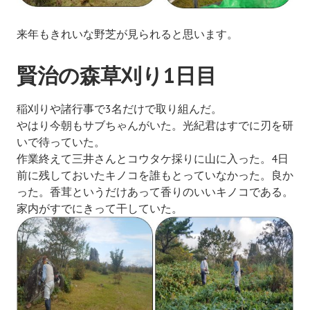
来年もきれいな野芝が見られると思います。
賢治の森草刈り1日目
稲刈りや諸行事で3名だけで取り組んだ。
やはり今朝もサブちゃんがいた。光紀君はすでに刃を研
いで待っていた。
作業終えて三井さんとコウタケ採りに山に入った。4日
前に残しておいたキノコを誰もとっていなかった。良か
った。香茸というだけあって香りのいいキノコである。
家内がすでにきって干していた。