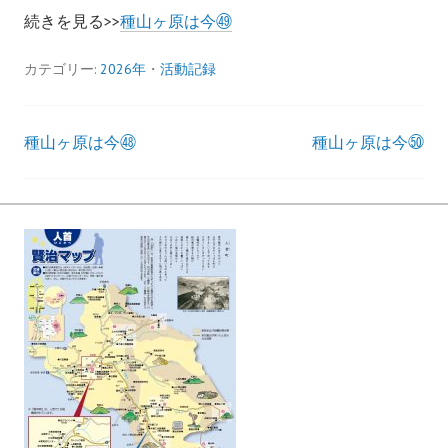
続きを見る>>
種山ヶ原は今㊾
カテゴリー:
2026年
・
活動記録
種山ヶ原は今㊽
種山ヶ原は今㊿
投
稿
ナ
ビ
ゲ
ー
シ