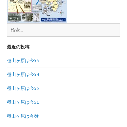
ョ
ン
検
索
:
最近の投稿
種山ヶ原は今55
種山ヶ原は今54
種山ヶ原は今53
種山ヶ原は今51
種山ヶ原は今㊿