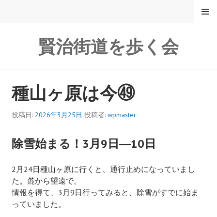
コ
メニュ
ー
ン
テ
賢治街道を歩く会
ン
ツ
へ
ス
種山ヶ原は今㊾
キ
ッ
プ
投稿日:
2026年3月25日
投稿者:
wpmaster
除雪始まる！3月9日―10日
2月24日種山ヶ原に行くと、通行止めになっていまし
た。麓から望遠で。
情報を得て、3月9日行ってみると、除雪がすでに始ま
っていました。